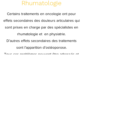
Rhumatologie
Certains traitements en oncologie ont pour
effets secondaires des douleurs articulaires qui
sont prises en charge par des spécialistes en
rhumatologie et en physiatrie.
D’autres effets secondaires des traitements
sont l’apparition d’ostéoporose.
Tous ces problèmes peuvent être adressés et
traités par nos spécialistes.
Nos rhumatologue:
Dr Giordano Egiziano
Dr Tamara Grodzicky
cliniquemedicaleagatha@gmail.com