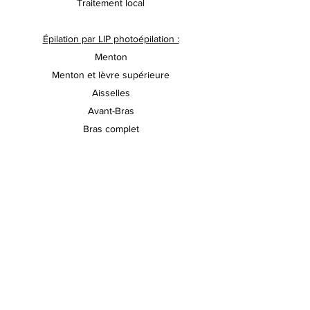
Traitement local
Épilation par LIP photoépilation :
Menton
Menton et lèvre supérieure
Aisselles
Avant-Bras
Bras complet
Aines - contour
Aines échancrées
Aines complètes
Oreilles
Bas des jambes
Cuisses
Fesses
Barbe
Dos